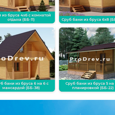
 из бруса 4х6 с комнатой
отдыха (ББ-11)
Сруб бани из бруса 6х8 (Б
б бани из бруса 6 на 6 с
Сруб бани из бруса 5 на 
мансардой (ББ-38)
планировкой (ББ-22)