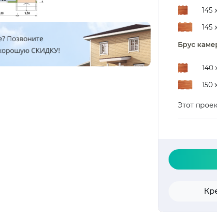
145 
145 
Брус каме
140 
150 
Этот прое
Кр