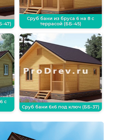
Сруб бани из бруса 6 на 8 с
Б-47)
террасой (ББ-45)
6 с
Сруб бани 6х6 под ключ (ББ-37)