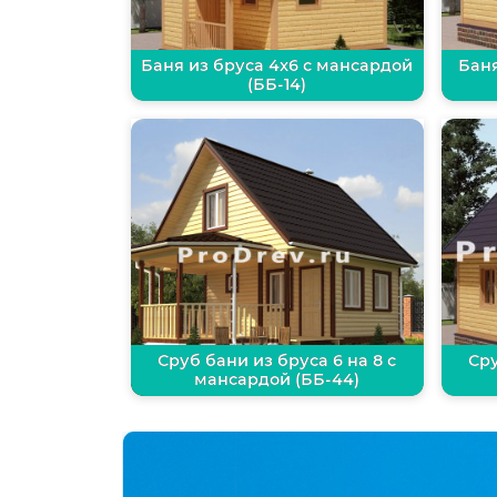
Баня из бруса 4х6 с мансардой
Баня
(ББ-14)
Сруб бани из бруса 6 на 8 с
Сру
мансардой (ББ-44)