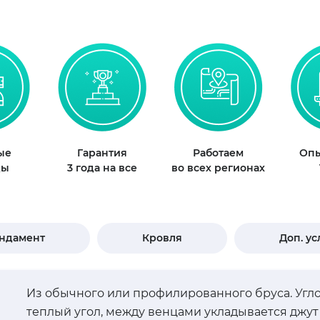
ые
Гарантия
Работаем
Опы
ды
3 года на все
во всех регионах
ндамент
Кровля
Доп. ус
Из обычного или профилированного бруса. Угл
теплый угол, между венцами укладывается джу