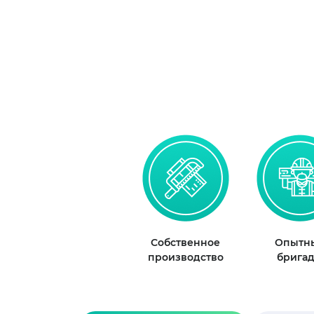
Собственное
Опытн
производство
брига