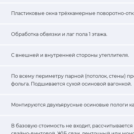
Пластиковые окна трёхкамерные поворотно-отк
Обработка обвязки и лаг пола 1 этажа.
С внешней и внутренней стороны утеплителя.
По всему периметру парной (потолок, стены) 
фольга. Подшивается сухой осиновой вагонкой.
Монтируются двухъярусные осиновые пологи к
В базовую стоимость не входит, рассчитывается
свайно-винтовой, Ж\Б сваи, ленточный или мон