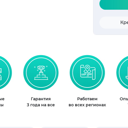
Кр
ые
Гарантия
Работаем
Опы
ды
3 года на все
во всех регионах