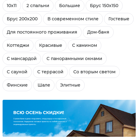
10х11
2 спальни
Большие
Брус 150х150
Брус 200х200
В современном стиле
Гостевые
Для постоянного проживания
Дом-баня
Коттеджи
Красивые
С камином
С мансардой
С панорамными окнами
С сауной
С террасой
Со вторым светом
Финские
Шале
Элитные