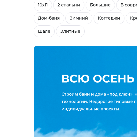
10х11
2 спальни
Большие
В совр
Дом-баня
Зимний
Коттеджи
Кр
Шале
Элитные