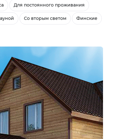
са
Для постоянного проживания
сауной
Со вторым светом
Финские