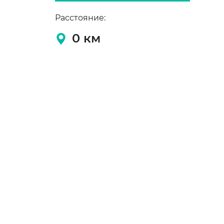
Расстояние:
0
км