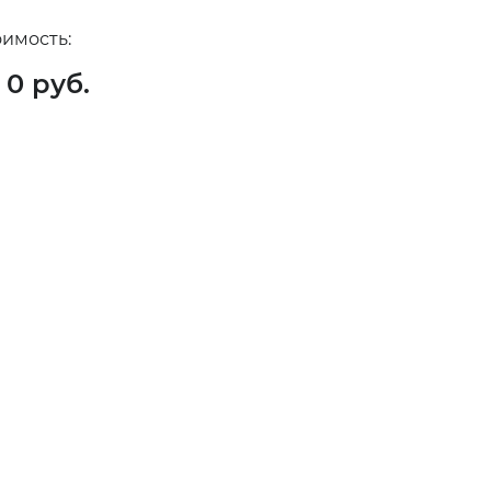
оимость:
0
руб.