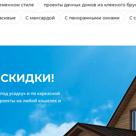
еменном стиле
проекты дачных домов из клееного бру
асивые
С мансардой
С панорамными окнами
С 