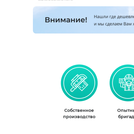
Собственное
Опытн
производство
брига