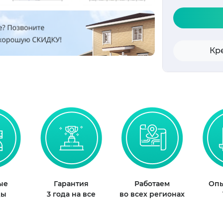
Кр
ые
Гарантия
Работаем
Опы
ды
3 года на все
во всех регионах