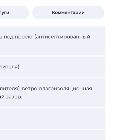
луги
Комментарии
ш под проект (антисептированный
лителя).
плителя), ветро-влагоизоляционная
й зазор.