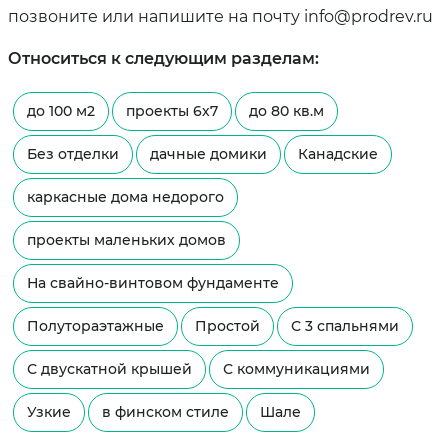
позвоните или напишите на почту info@prodrev.ru
Относиться к следующим разделам:
до 100 м2
проекты 6х7
до 80 кв.м
Без отделки
дачные домики
Канадские
каркасные дома недорого
проекты маленьких домов
На свайно-винтовом фундаменте
Полутораэтажные
Простой
С 3 спальнями
С двускатной крышей
С коммуникациями
Узкие
в финском стиле
Шале