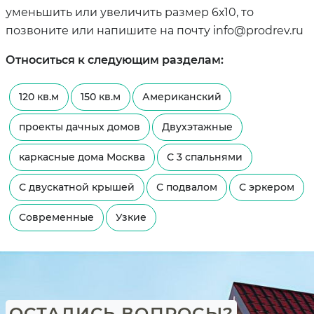
уменьшить или увеличить размер 6х10, то
позвоните или напишите на почту info@prodrev.ru
Относиться к следующим разделам:
120 кв.м
150 кв.м
Американский
проекты дачных домов
Двухэтажные
каркасные дома Москва
С 3 спальнями
С двускатной крышей
С подвалом
С эркером
Современные
Узкие
ОСТАЛИСЬ ВОПРОСЫ?