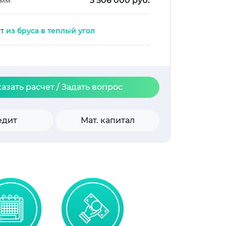
3 506 000 руб.
 мм
кт
из бруса в теплый угол
казать расчет / Задать вопрос
едит
Мат. капитал