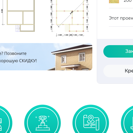
200
Этот прое
За
Кр