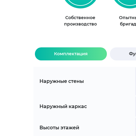
Собственное
Опытн
производство
брига
Комплектация
Фу
Наружные стены
Наружный каркас
Высоты этажей