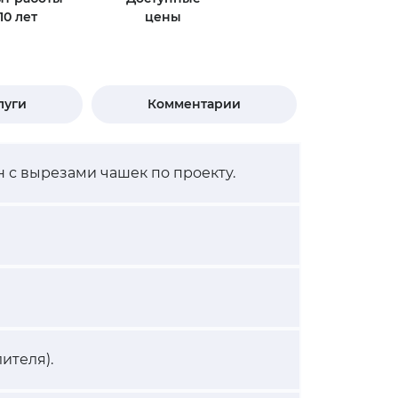
10 лет
цены
луги
Комментарии
 с вырезами чашек по проекту.
ителя).