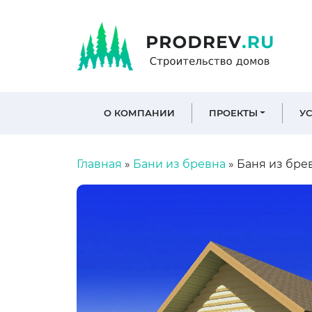
О КОМПАНИИ
ПРОЕКТЫ
У
Главная
»
Бани из бревна
»
Баня из брев