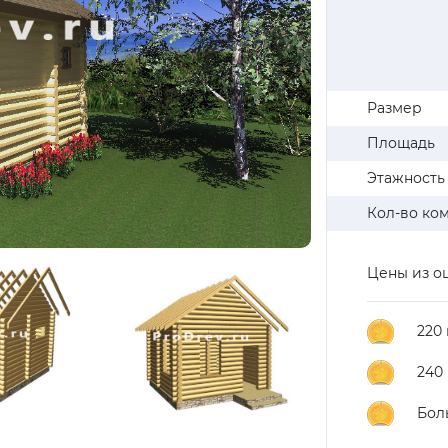
Размер
Площадь
Этажность
Кол-во ко
Цены из о
220
240
Бол