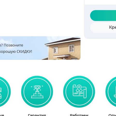
Кр
ые
Гарантия
Работаем
Опы