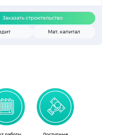
Заказать строительство
едит
Мат. капитал
т работы
Доступные