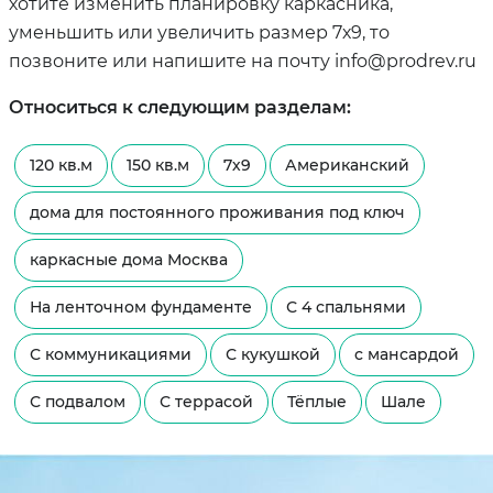
хотите изменить планировку каркасника,
уменьшить или увеличить размер 7х9, то
позвоните или напишите на почту info@prodrev.ru
Относиться к следующим разделам:
120 кв.м
150 кв.м
7х9
Американский
дома для постоянного проживания под ключ
каркасные дома Москва
На ленточном фундаменте
С 4 спальнями
С коммуникациями
С кукушкой
с мансардой
С подвалом
С террасой
Тёплые
Шале