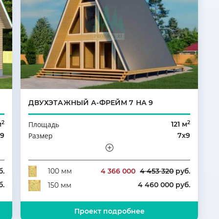
ДВУХЭТАЖНЫЙ А-ФРЕЙМ 7 НА 9
2
2
м
Площадь
121 м
х9
Размер
7х9
да
Этажность
Мансарда
3
Количество комнат
3
б.
4 366 000
4 453 320
руб.
100 мм
б.
4 460 000 руб.
150 мм
Проект подробнее