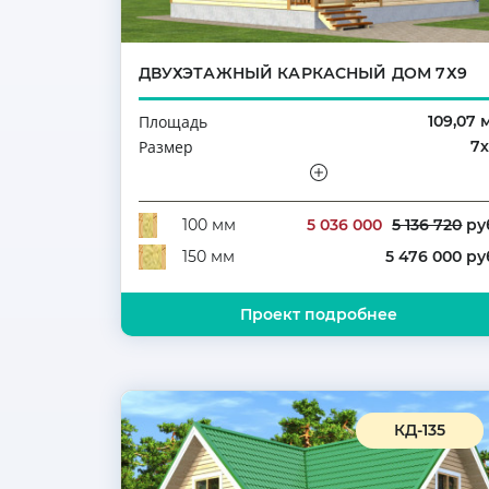
ДВУХЭТАЖНЫЙ КАРКАСНЫЙ ДОМ 7Х9
Площадь
109,07 
Размер
7
Этажность
Полутораэтажн
Количество комнат
5 036 000
5 136 720
ру
100 мм
5 476 000 ру
150 мм
Проект подробнее
КД-135