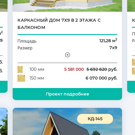
КАРКАСНЫЙ ДОМ 7Х9 В 2 ЭТАЖА С
БАЛКОНОМ
2
м
П
2
х9
Р
Площадь
121,28 м
ый
Э
Размер
7х9
4
К
Этажность
Полутораэтажный
Количество комнат
4
б.
5 581 000
5 692 620
руб.
100 мм
б.
6 070 000 руб.
150 мм
Проект подробнее
КД-145