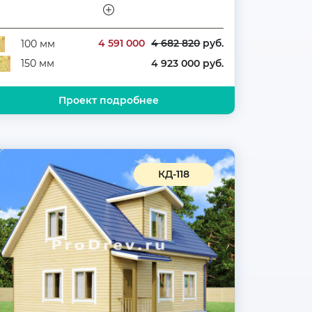
тажность
Двухэтажный
оличество комнат
5
4 591 000
4 682 820
руб.
100 мм
4 923 000 руб.
150 мм
Проект подробнее
КД-118