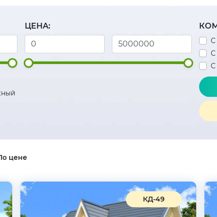
ЦЕНА:
КОМ
С
С
С
жный
По цене
КД-49