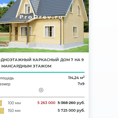
ОДНОЭТАЖНЫЙ КАРКАСНЫЙ ДОМ 7 НА 9
С МАНСАРДНЫМ ЭТАЖОМ
2
лощадь
114,24 м
азмер
7х9
тажность
Мансарда
оличество комнат
4
5 263 000
5 368 260
руб.
100 мм
5 725 000 руб.
150 мм