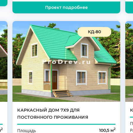
Проект подробнее
КД-80
И
КАРКАСНЫЙ ДОМ 7Х9 ДЛЯ
ПОСТОЯННОГО ПРОЖИВАНИЯ
П
2
2
Р
м
Площадь
100,5 м