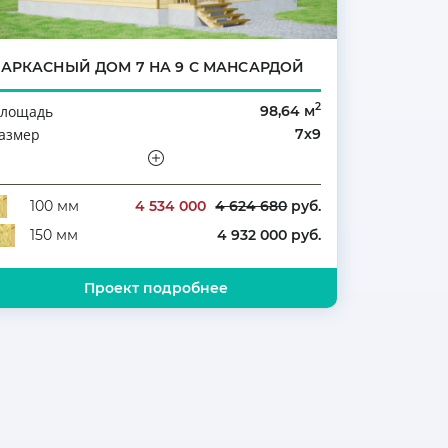
КАРКАСНЫЙ ДОМ 7 НА 9 С МАНСАРДОЙ
2
лощадь
98,64 м
азмер
7х9
тажность
Мансарда
оличество комнат
2
4 534 000
4 624 680
руб.
100 мм
4 932 000 руб.
150 мм
Проект подробнее