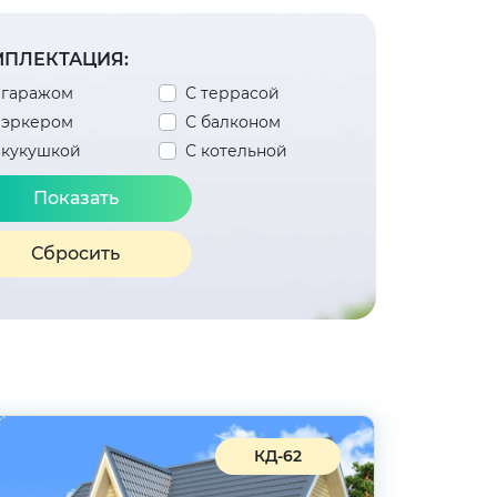
ПЛЕКТАЦИЯ:
 гаражом
С террасой
 эркером
С балконом
 кукушкой
С котельной
Сбросить
КД-62