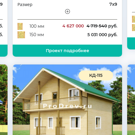
Э
х9
Размер
7х9
К
ый
Этажность
Полутораэтажный
4
Количество комнат
4
б.
4 627 000
4 719 540
руб.
100 мм
б.
5 031 000 руб.
150 мм
Проект подробнее
КД-115