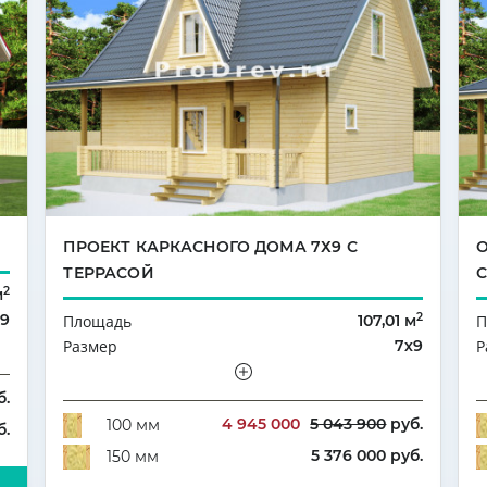
ПРОЕКТ КАРКАСНОГО ДОМА 7Х9 С
ТЕРРАСОЙ
2
м
2
х9
Площадь
107,01 м
П
ый
Размер
7х9
Р
4
Этажность
Мансарда
Э
Количество комнат
2
К
б.
4 945 000
5 043 900
руб.
100 мм
б.
5 376 000 руб.
150 мм