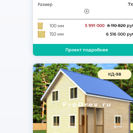
Размер
7
Этажность
Двухэтажн
Количество комнат
5 991 000
6 110 820
ру
100 мм
6 516 000 ру
150 мм
Проект подробнее
КД-98