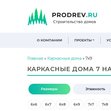
О КОМПАНИИ
ПРОЕКТЫ
У
Главная
»
Каркасные дома
»
7х9
КАРКАСНЫЕ ДОМА 7 НА
Размеры
Этажность
6х6
6х7
6х8
6х9
7х7
7х8