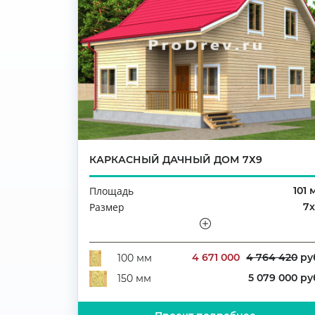
КАРКАСНЫЙ ДАЧНЫЙ ДОМ 7Х9
Площадь
101 
Размер
7
Этажность
Полутораэтажн
Количество комнат
4 671 000
4 764 420
ру
100 мм
5 079 000 ру
150 мм