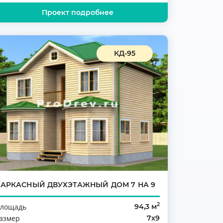
Проект подробнее
КД-95
КАРКАСНЫЙ ДВУХЭТАЖНЫЙ ДОМ 7 НА 9
2
лощадь
94,3 м
азмер
7х9