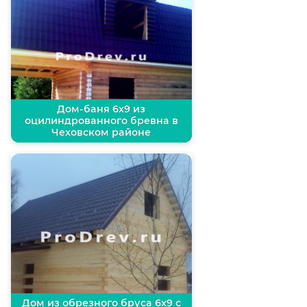
Дом-баня 6х9 из
оцилиндрованного бревна в
Чеховском районе
Дом из обрезного бруса 6х9 с