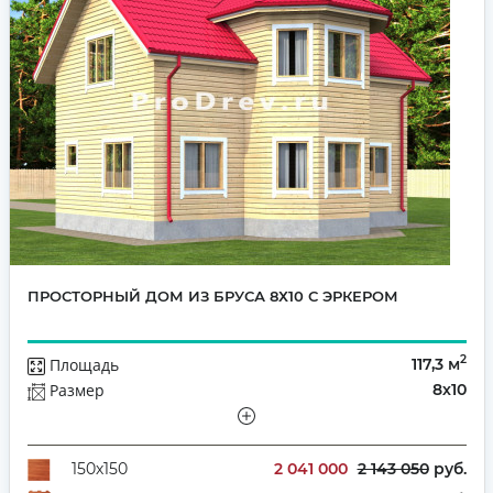
ПРОСТОРНЫЙ ДОМ ИЗ БРУСА 8Х10 С ЭРКЕРОМ
2
Площадь
117,3 м
Размер
8х10
Этажей
Полутораэтажный
Количество комнат
4
2 041 000
2 143 050
руб.
150х150