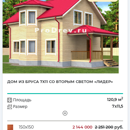
ДОМ ИЗ БРУСА 7Х11 СО ВТОРЫМ СВЕТОМ «ЛИДЕР»
2
Площадь
120,9 м
Размер
7х11,5
Этажей
Полутораэтажный
Количество комнат
6
2 144 000
2 251 200
руб.
150х150