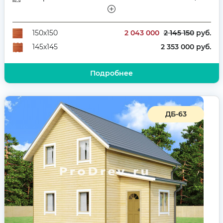
Этажей
Полутораэтажный
Количество комнат
5
2 043 000
2 145 150
руб.
150х150
2 353 000 руб.
145х145
Подробнее
ДБ-63