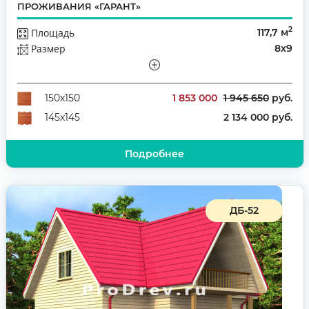
ПРОЖИВАНИЯ «ГАРАНТ»
2
Площадь
117,7 м
Размер
8х9
Этажей
Полутораэтажный
Количество комнат
3
дом из бруса с верандой
1 853 000
1 945 650
руб.
150х150
2 134 000 руб.
145х145
Подробнее
ДБ-52