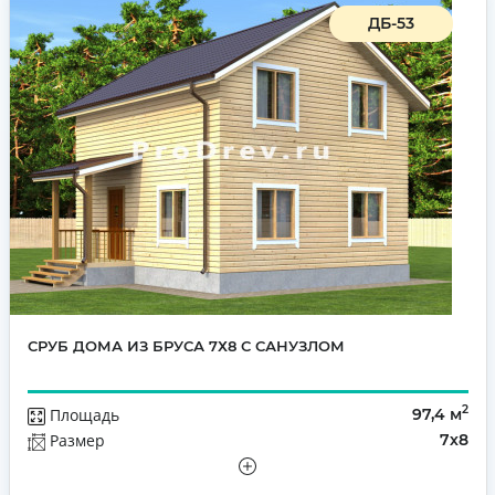
ДБ-53
СРУБ ДОМА ИЗ БРУСА 7Х8 С САНУЗЛОМ
2
Площадь
97,4 м
Размер
7х8
Этажей
Полутораэтажный
Количество комнат
5