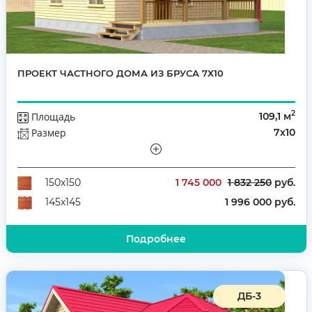
ПРОЕКТ ЧАСТНОГО ДОМА ИЗ БРУСА 7Х10
2
Площадь
109,1 м
Размер
7х10
Этажей
Полутораэтажный
Количество комнат
3
дом из бруса для постоянного проживания
1 745 000
1 832 250
руб.
150х150
1 996 000 руб.
145х145
Подробнее
ДБ-3