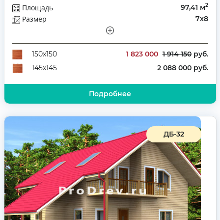
2
Площадь
97,41 м
Размер
7х8
Этажей
Двухэтажный
Количество комнат
3
1 823 000
1 914 150
руб.
150х150
2 088 000 руб.
145х145
Подробнее
ДБ-32