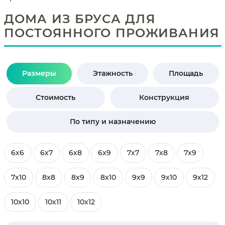
ДОМА ИЗ БРУСА ДЛЯ
ПОСТОЯННОГО ПРОЖИВАНИЯ
Размеры
Этажность
Площадь
Стоимость
Конструкция
По типу и назначению
6х6
6х7
6х8
6х9
7х7
7х8
7х9
7х10
8х8
8х9
8х10
9х9
9х10
9х12
10х10
10х11
10х12