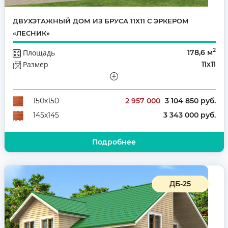
ДВУХЭТАЖНЫЙ ДОМ ИЗ БРУСА 11Х11 С ЭРКЕРОМ
«ЛЕСНИК»
2
Площадь
178,6 м
Размер
11х11
Этажей
Двухэтажный
Количество комнат
6
2 957 000
3 104 850
руб.
150х150
3 343 000 руб.
145х145
Подробнее
ДБ-25