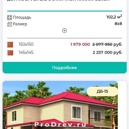
2
Площадь
102,2 м
Размер
8х8
Этажей
Полутораэтажный
Количество комнат
4
1 979 000
2 077 950
руб.
150х150
2 257 000 руб.
145х145
Подробнее
ДБ-15