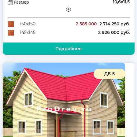
Размер
10,6х11,5
Этажей
Полутораэтажный
Количество комнат
5
2 585 000
2 714 250
руб.
150х150
2 926 000 руб.
145х145
Подробнее
ДБ-5