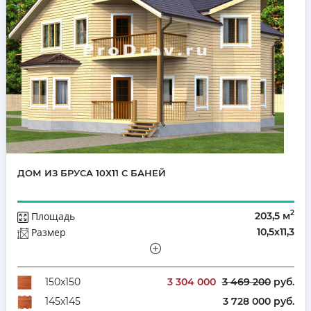
ДОМ ИЗ БРУСА 10Х11 С БАНЕЙ
2
Площадь
203,5 м
Размер
10,5х11,3
Этажей
Полутораэтажный
Количество комнат
5
3 304 000
3 469 200
руб.
150х150
3 728 000 руб.
145х145