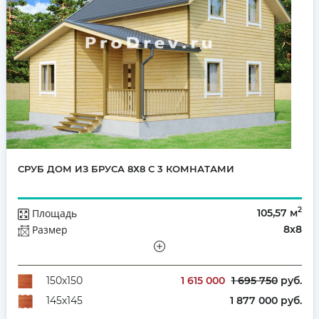
СРУБ ДОМ ИЗ БРУСА 8Х8 С 3 КОМНАТАМИ
2
Площадь
105,57 м
Размер
8х8
Этажей
Полутораэтажный
Количество комнат
4
1 615 000
1 695 750
руб.
150х150
1 877 000 руб.
145х145