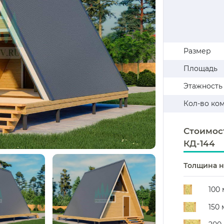
Размер
Площадь
Этажность
Кол-во ко
Стоимос
КД-144
Толщина н
100
150