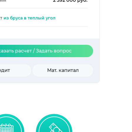
2 392 000 руб.
 мм
кт
из бруса в теплый угол
казать расчет / Задать вопрос
едит
Мат. капитал