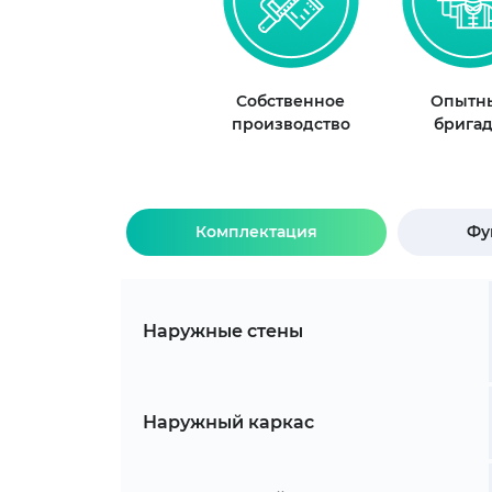
Собственное
Опытн
производство
брига
Комплектация
Фу
Наружные стены
Наружный каркас