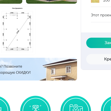
200
Этот прое
За
Кр