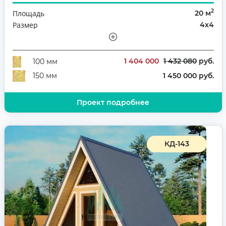
2
Площадь
20 м
Размер
4х4
Этажность
Одноэтажный
Количество комнат
1
1 404 000
1 432 080
руб.
100 мм
1 450 000 руб.
150 мм
Проект подробнее
КД-143