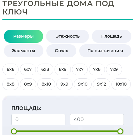
ТРЕУГОЛЬНЫЕ ДОМА ПОД
КЛЮЧ
Размеры
Этажность
Площадь
Элементы
Стиль
По назначению
6х6
6х7
6х8
6х9
7х7
7х8
7х9
8х8
8х9
8х10
9х9
9х10
9х12
10х10
ПЛОЩАДЬ: