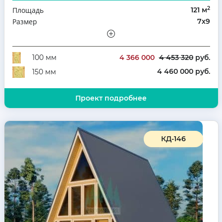
2
Площадь
121 м
Размер
7х9
Этажность
Мансарда
Количество комнат
3
4 366 000
4 453 320
руб.
100 мм
4 460 000 руб.
150 мм
Проект подробнее
КД-146