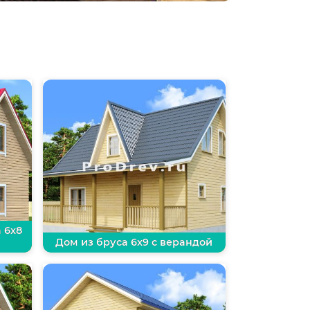
 6х8
Дом из бруса 6х9 с верандой