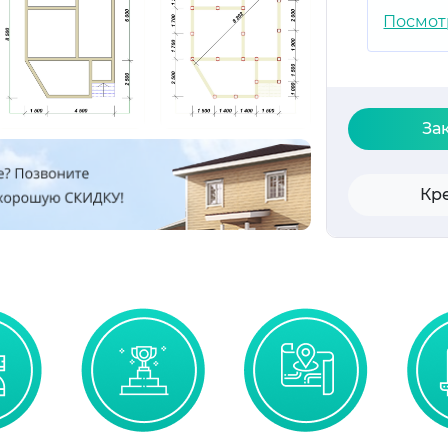
Посмот
За
Кр