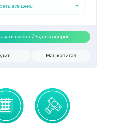
⌄
реть все цены
казать расчет / Задать вопрос
едит
Мат. капитал