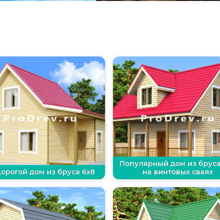
Популярный дом из бруса
орогой дом из бруса 6х8
на винтовых сваях