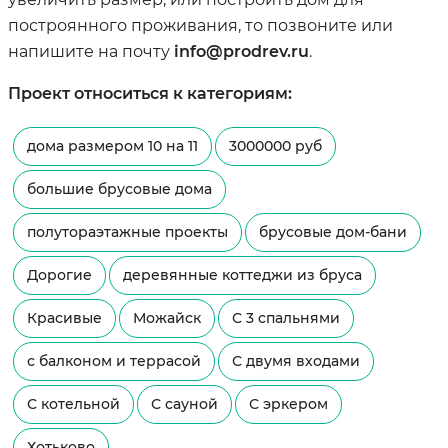
построянного проживания, то позвоните или
напишите на почту
info@prodrev.ru
.
Проект относиться к категориям:
дома размером 10 на 11
3000000 руб
большие брусовые дома
полутораэтажные проекты
брусовые дом-бани
Дорогие
деревянные коттеджи из бруса
Красивые
Можайск
С 3 спальнями
с балконом и террасой
С двумя входами
С котельной
С сауной
С эркером
Хотьково