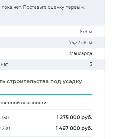
 пока нет. Поставьте оценку первым.
6х9 м
75,22 кв. м
Мансарда
мнат
3
ть строительства под усадку
ственной влажности:
1 275 000 руб.
х 150
1 467 000 руб.
х 200