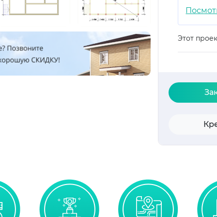
Посмот
Этот прое
За
Кр