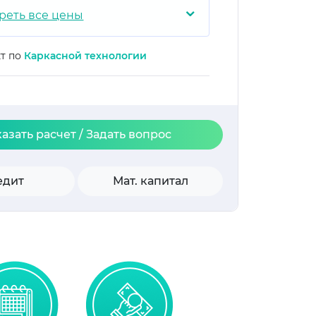
⌄
реть все цены
кт по
Каркасной технологии
казать расчет / Задать вопрос
едит
Мат. капитал