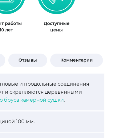
т работы
Доступные
10 лет
цены
Отзывы
Комментарии
Угловые и продольные соединения
жут и скрепляются деревянными
го бруса камерной сушки
.
иной 100 мм.