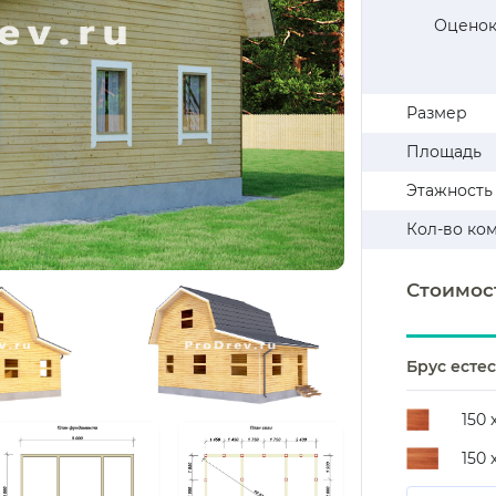
Оценок
Размер
Площадь
Этажность
Кол-во ко
Стоимос
Брус есте
150 
150 