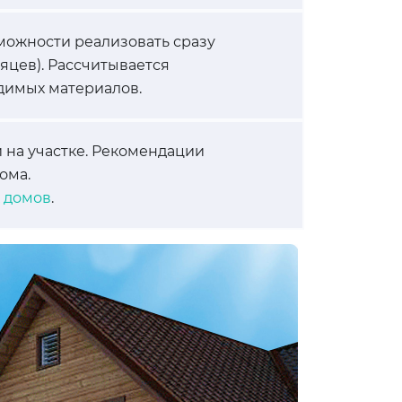
можности реализовать сразу
сяцев). Рассчитывается
димых материалов.
 на участке. Рекомендации
ома.
х домов
.