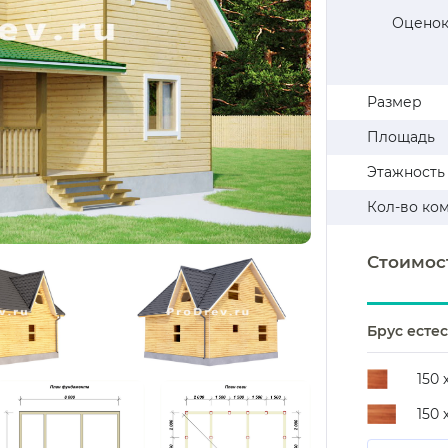
Оценок
Размер
Площадь
Этажность
Кол-во ко
Стоимос
Брус есте
150 
150 