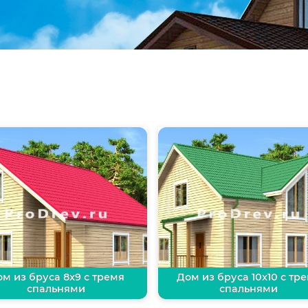
м из бруса 8х9 с тремя
Дом из бруса 10х10 с тр
спальнями
спальнями