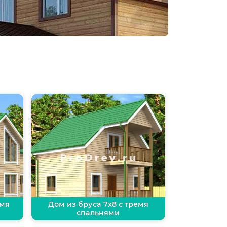
емя
Дом из бруса 7х8 с тремя
спальнями