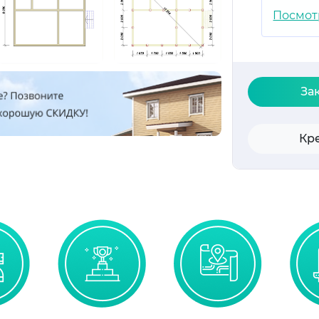
Посмот
За
Кр