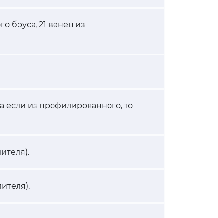
го бруса, 21 венец из
, а если из профилированного, то
ителя).
ителя).