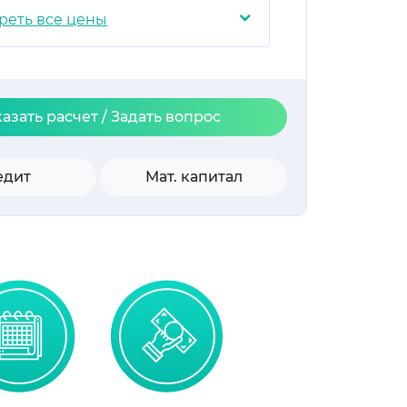
⌄
реть все цены
казать расчет / Задать вопрос
едит
Мат. капитал