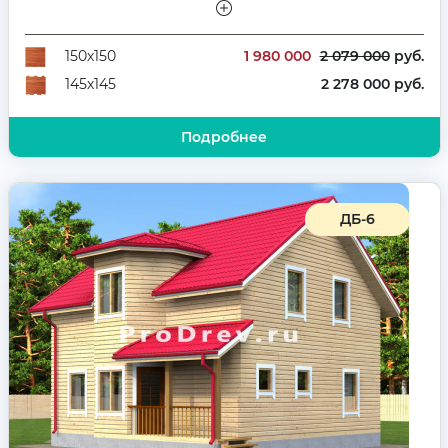
Этажей
Полутораэтажный
Количество комнат
3
1 980 000
2 079 000
руб.
150х150
2 278 000 руб.
145х145
Подробнее
ДБ-6