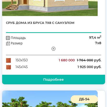
СРУБ ДОМА ИЗ БРУСА 7Х8 С САНУЗЛОМ
2
Площадь
97,4 м
Размер
7х8
Этажей
Полутораэтажный
Количество комнат
5
1 680 000
1 764 000
руб.
150х150
1 925 000 руб.
145х145
Подробнее
ДБ-54