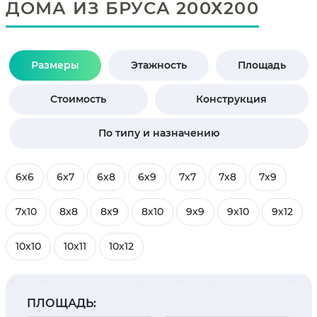
ДОМА ИЗ БРУСА 200Х200
Размеры
Этажность
Площадь
Стоимость
Конструкция
По типу и назначению
6х6
6х7
6х8
6х9
7х7
7х8
7х9
7х10
8х8
8х9
8х10
9х9
9х10
9х12
10х10
10х11
10х12
ПЛОЩАДЬ: