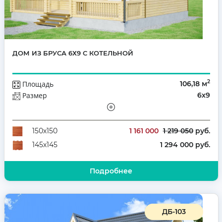
ДОМ ИЗ БРУСА 6Х9 С КОТЕЛЬНОЙ
2
Площадь
106,18 м
Размер
6х9
Этажей
Мансарда
Количество комнат
4
1 161 000
1 219 050
руб.
150х150
1 294 000 руб.
145х145
Подробнее
ДБ-103