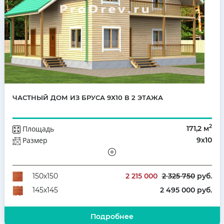
ЧАСТНЫЙ ДОМ ИЗ БРУСА 9Х10 В 2 ЭТАЖА
2
Площадь
171,2 м
Размер
9х10
Этажей
Полутораэтажный
Количество комнат
5
2 215 000
2 325 750
руб.
150х150
2 495 000 руб.
145х145
Подробнее