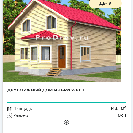
ДБ-19
ДВУХЭТАЖНЫЙ ДОМ ИЗ БРУСА 8Х11
2
Площадь
143,1 м
Размер
8х11
Этажей
Полутораэтажный
Количество комнат
5