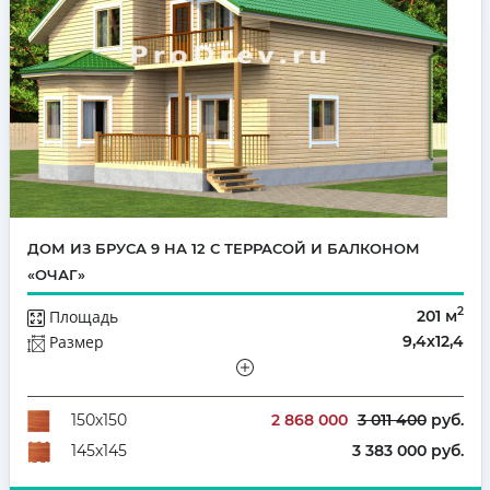
ДОМ ИЗ БРУСА 9 НА 12 С ТЕРРАСОЙ И БАЛКОНОМ
«ОЧАГ»
2
Площадь
201 м
Размер
9,4х12,4
Этажей
Полутораэтажный
Количество комнат
5
2 868 000
3 011 400
руб.
150х150
3 383 000 руб.
145х145