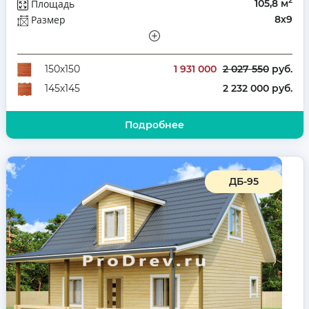
2
Площадь
105,8 м
Размер
8х9
Этажей
Полутораэтажный
Количество комнат
5
1 931 000
2 027 550
руб.
150х150
2 232 000 руб.
145х145
Подробнее
ДБ-95