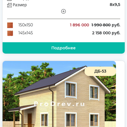
Размер
8х9,5
Этажей
Полутораэтажный
Количество комнат
6
1 896 000
1 990 800
руб.
150х150
2 158 000 руб.
145х145
Подробнее
ДБ-53