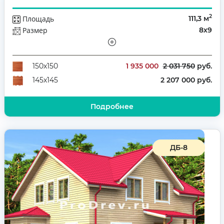
2
Площадь
111,3 м
Размер
8х9
Этажей
Полутораэтажный
Количество комнат
4
1 935 000
2 031 750
руб.
150х150
2 207 000 руб.
145х145
Подробнее
ДБ-8