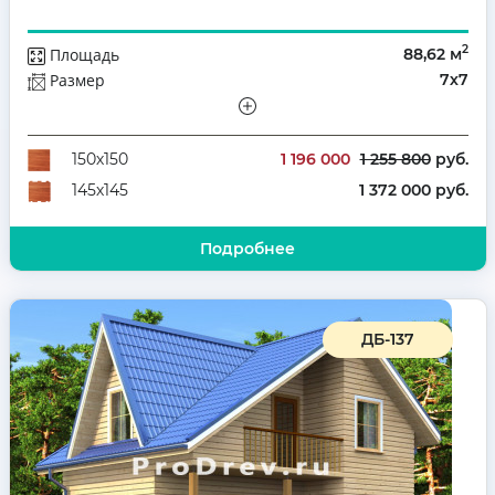
2
Площадь
88,62 м
Размер
7х7
Этажей
Мансарда
Количество комнат
5
1 196 000
1 255 800
руб.
150х150
1 372 000 руб.
145х145
Подробнее
ДБ-137