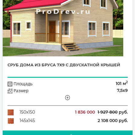
СРУБ ДОМА ИЗ БРУСА 7Х9 С ДВУСКАТНОЙ КРЫШЕЙ
2
Площадь
101 м
Размер
7,5х9
Этажей
Полутораэтажный
Количество комнат
5
1 836 000
1 927 800
руб.
150х150
2 108 000 руб.
145х145