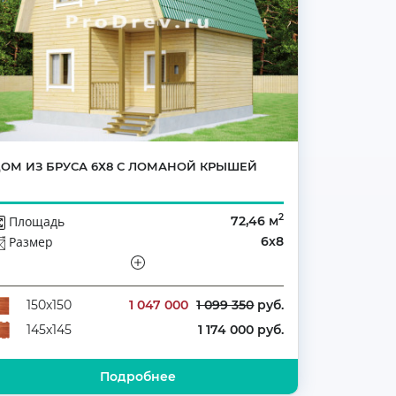
ОМ ИЗ БРУСА 6Х8 С ЛОМАНОЙ КРЫШЕЙ
2
Площадь
72,46 м
Размер
6х8
Этажей
Мансарда
Количество комнат
4
1 047 000
1 099 350
руб.
150х150
1 174 000 руб.
145х145
Подробнее