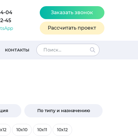
44-04
Заказать звонок
82-45
Рассчитать проект
tsApp
КОНТАКТЫ
кция
По типу и назначению
х12
10х10
10х11
10х12