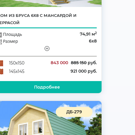
ОМ ИЗ БРУСА 6Х8 С МАНСАРДОЙ И
ЕРРАСОЙ
2
Площадь
74,91 м
Размер
6х8
Этажей
Мансарда
Количество комнат
4
843 000
885 150
руб.
150х150
921 000 руб.
145х145
Подробнее
ДБ-279