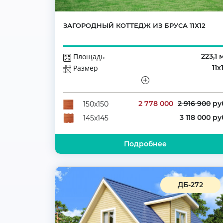
ЗАГОРОДНЫЙ КОТТЕДЖ ИЗ БРУСА 11Х12
Площадь
223,1 
Размер
11х
Этажей
Полутораэтажн
Количество комнат
2 778 000
2 916 900
ру
150х150
3 118 000 ру
145х145
Подробнее
ДБ-272