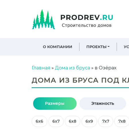
О КОМПАНИИ
ПРОЕКТЫ
У
Главная
»
Дома из бруса
»
в Озёрах
ДОМА ИЗ БРУСА ПОД К
Размеры
Этажность
6х6
6х7
6х8
6х9
7х7
7х8