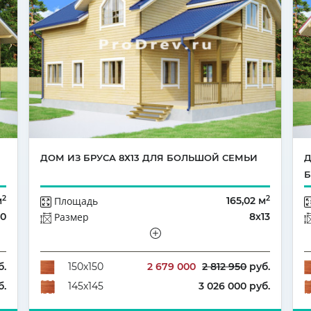
ДОМ ИЗ БРУСА 8Х13 ДЛЯ БОЛЬШОЙ СЕМЬИ
Д
2
2
м
Площадь
165,02 м
10
Размер
8х13
й
Этажей
Полутораэтажный
3
Количество комнат
6
б.
2 679 000
2 812 950
руб.
150х150
б.
3 026 000 руб.
145х145