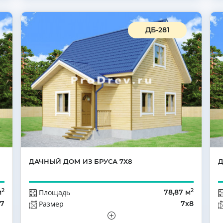
ДБ-281
ДАЧНЫЙ ДОМ ИЗ БРУСА 7Х8
Д
2
2
м
Площадь
78,87 м
х7
Размер
7х8
да
Этажей
Мансарда