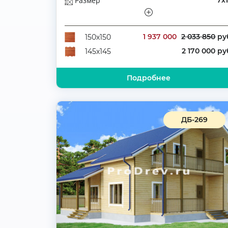
Размер
7х
Этажей
Полутораэтажн
Количество комнат
1 937 000
2 033 850
ру
150х150
2 170 000 ру
145х145
Подробнее
ДБ-269