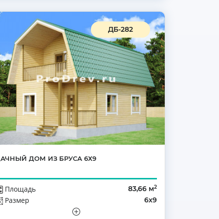
ДБ-282
АЧНЫЙ ДОМ ИЗ БРУСА 6Х9
2
Площадь
83,66 м
Размер
6х9
Этажей
Мансарда