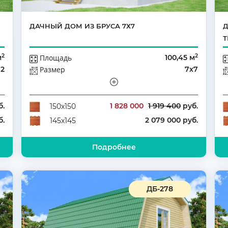
ДАЧНЫЙ ДОМ ИЗ БРУСА 7Х7
Д
Т
2
2
м
Площадь
100,45 м
12
Размер
7х7
ый
Этажей
Полутораэтажный
5
Количество комнат
5
б.
1 828 000
1 919 400
руб.
150х150
б.
2 079 000 руб.
145х145
Подробнее
ДБ-278