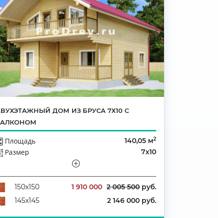
ВУХЭТАЖНЫЙ ДОМ ИЗ БРУСА 7Х10 С
БАЛКОНОМ
2
Площадь
140,05 м
Размер
7х10
Этажей
Полутораэтажный
Количество комнат
5
1 910 000
2 005 500
руб.
150х150
2 146 000 руб.
145х145