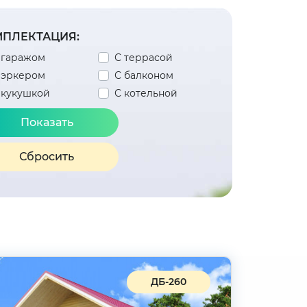
ПЛЕКТАЦИЯ:
 гаражом
С террасой
 эркером
С балконом
 кукушкой
С котельной
Сбросить
ДБ-260