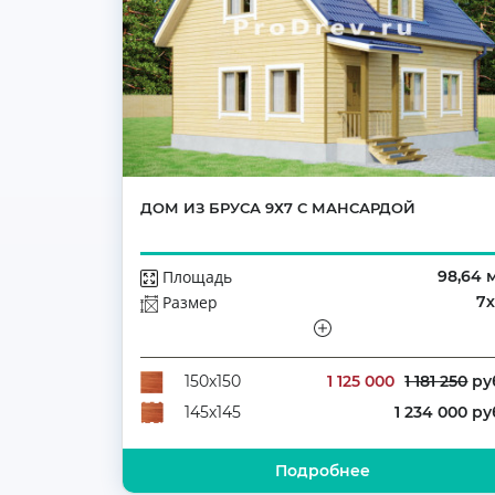
ДОМ ИЗ БРУСА 9Х7 С МАНСАРДОЙ
Площадь
98,64 
Размер
7
Этажей
Мансар
Количество комнат
1 125 000
1 181 250
ру
150х150
1 234 000 ру
145х145
Подробнее