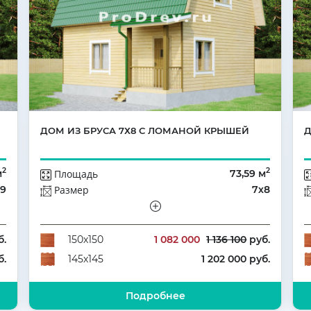
ДОМ ИЗ БРУСА 7Х8 С ЛОМАНОЙ КРЫШЕЙ
Д
2
2
м
Площадь
73,59 м
х9
Размер
7х8
да
Этажей
Мансарда
3
Количество комнат
4
б.
1 082 000
1 136 100
руб.
150х150
б.
1 202 000 руб.
145х145
Подробнее