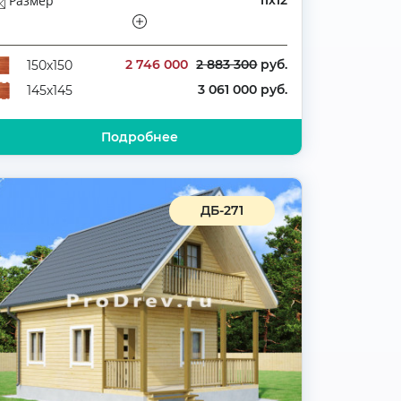
Размер
11х12
Этажей
Полутораэтажный
Количество комнат
5
2 746 000
2 883 300
руб.
150х150
3 061 000 руб.
145х145
Подробнее
ДБ-271