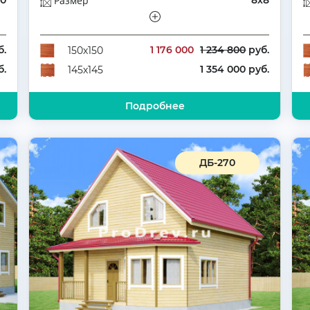
10
Размер
8х8
ый
Этажей
Одноэтажный
5
Количество комнат
3
б.
1 176 000
1 234 800
руб.
150х150
б.
1 354 000 руб.
145х145
Подробнее
ДБ-270