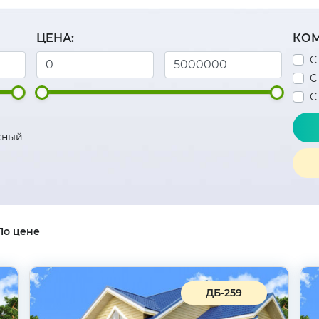
ЦЕНА:
КОМ
С
С
С
жный
По цене
ДБ-259