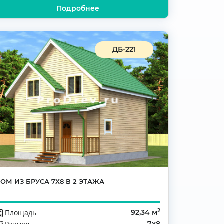
Подробнее
ДБ-221
ОМ ИЗ БРУСА 7Х8 В 2 ЭТАЖА
2
Площадь
92,34 м