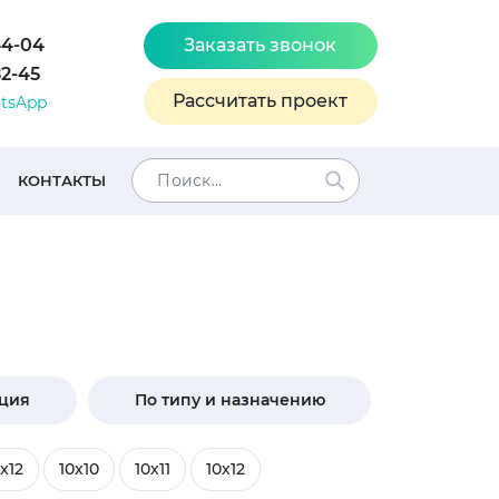
44-04
Заказать звонок
82-45
Рассчитать проект
tsApp
КОНТАКТЫ
кция
По типу и назначению
х12
10х10
10х11
10х12