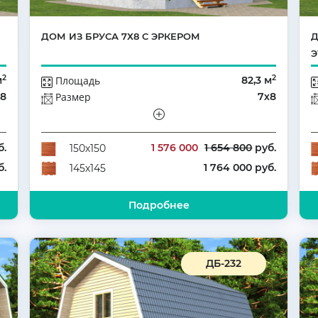
ДОМ ИЗ БРУСА 7Х8 С ЭРКЕРОМ
Д
2
2
м
Площадь
82,3 м
х8
Размер
7х8
ый
Этажей
Полутораэтажный
3
Количество комнат
4
б.
1 576 000
1 654 800
руб.
150х150
б.
1 764 000 руб.
145х145
Подробнее
ДБ-232