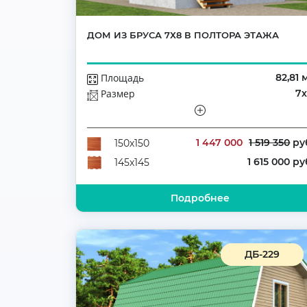
ДОМ ИЗ БРУСА 7Х8 В ПОЛТОРА ЭТАЖА
Площадь
82,81 
Размер
7
Этажей
Полутораэтажн
Количество комнат
1 447 000
1 519 350
ру
150х150
1 615 000 ру
145х145
Подробнее
ДБ-229