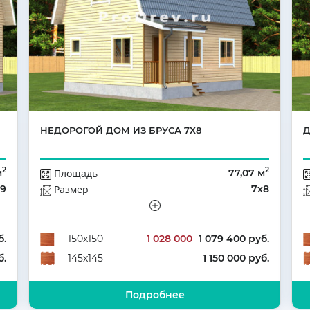
НЕДОРОГОЙ ДОМ ИЗ БРУСА 7Х8
Д
2
2
м
Площадь
77,07 м
х9
Размер
7х8
да
Этажей
Мансарда
3
Количество комнат
4
б.
1 028 000
1 079 400
руб.
150х150
б.
1 150 000 руб.
145х145
Подробнее