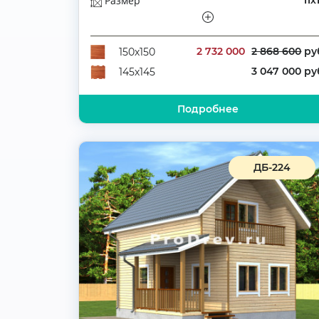
Размер
11х
Этажей
Полутораэтажн
Количество комнат
2 732 000
2 868 600
ру
150х150
3 047 000 ру
145х145
Подробнее
ДБ-224