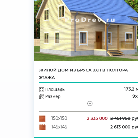
ЖИЛОЙ ДОМ ИЗ БРУСА 9Х11 В ПОЛТОРА
ЭТАЖА
Площадь
173,2 
Размер
9х
Этажей
Полутораэтажн
Количество комнат
2 335 000
2 451 750
ру
150х150
2 613 000 ру
145х145