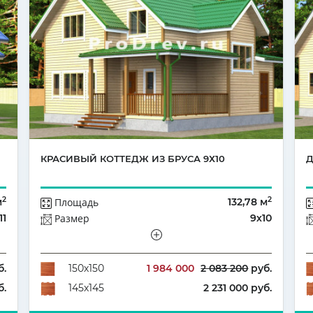
КРАСИВЫЙ КОТТЕДЖ ИЗ БРУСА 9Х10
Д
2
2
м
Площадь
132,78 м
11
Размер
9х10
ый
Этажей
Полутораэтажный
7
Количество комнат
5
б.
1 984 000
2 083 200
руб.
150х150
б.
2 231 000 руб.
145х145