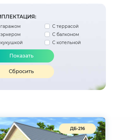
ПЛЕКТАЦИЯ:
 гаражом
С террасой
 эркером
С балконом
 кукушкой
С котельной
Сбросить
ДБ-216