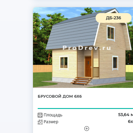
ДБ-236
БРУСОВОЙ ДОМ 6Х6
Площадь
53,64 
Размер
6
Этажей
Мансар