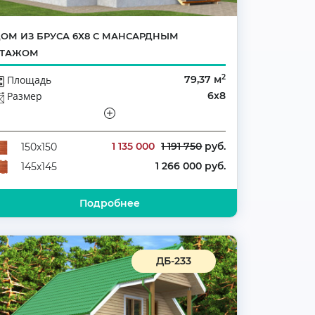
ОМ ИЗ БРУСА 6Х8 С МАНСАРДНЫМ
ЭТАЖОМ
2
Площадь
79,37 м
Размер
6х8
Этажей
Мансарда
Количество комнат
4
1 135 000
1 191 750
руб.
150х150
1 266 000 руб.
145х145
Подробнее
ДБ-233