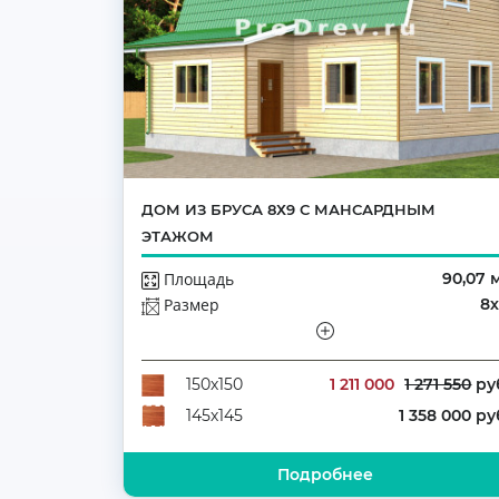
ДОМ ИЗ БРУСА 8Х9 С МАНСАРДНЫМ
ЭТАЖОМ
Площадь
90,07 
Размер
8
Этажей
Мансар
Количество комнат
1 211 000
1 271 550
ру
150х150
1 358 000 ру
145х145
Подробнее