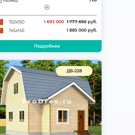
Размер
7х8
Этажей
Полутораэтажный
Количество комнат
5
1 693 000
1 777 650
руб.
150х150
1 885 000 руб.
145х145
Подробнее
ДБ-228