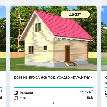
ДБ-237
ДОМ ИЗ БРУСА 6Х8 ПОД УСАДКУ «ГАРАНТИЯ»
К
Э
2
2
м
Площадь
72,76 м
х6
Размер
6х8
да
Этажей
Мансарда