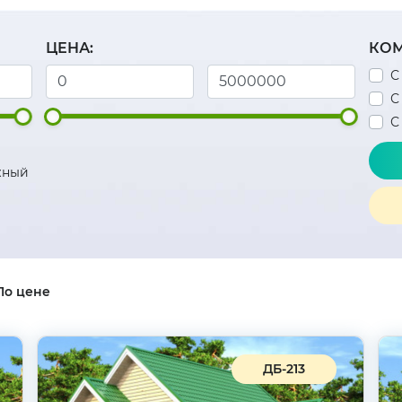
ЦЕНА:
КОМ
С
С
С
жный
По цене
ДБ-213