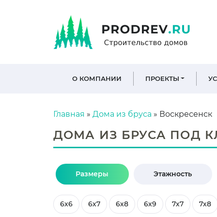
О КОМПАНИИ
ПРОЕКТЫ
У
Главная
»
Дома из бруса
»
Воскресенск
ДОМА ИЗ БРУСА ПОД К
Размеры
Этажность
6х6
6х7
6х8
6х9
7х7
7х8