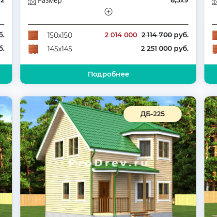
12
Размер
8,5х9
ый
Этажей
Полутораэтажный
6
Количество комнат
5
б.
2 014 000
2 114 700
руб.
150х150
б.
2 251 000 руб.
145х145
Подробнее
ДБ-225