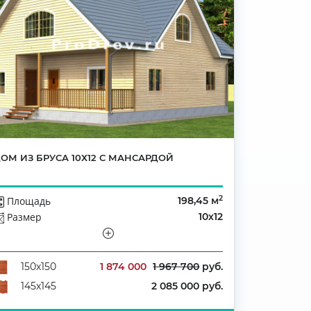
ОМ ИЗ БРУСА 10Х12 С МАНСАРДОЙ
2
Площадь
198,45 м
Размер
10х12
Этажей
Мансарда
Количество комнат
4
1 874 000
1 967 700
руб.
150х150
2 085 000 руб.
145х145