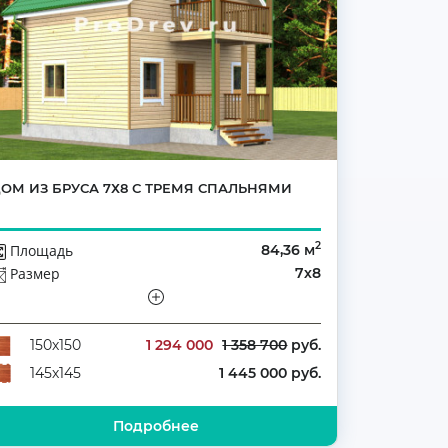
ОМ ИЗ БРУСА 7Х8 С ТРЕМЯ СПАЛЬНЯМИ
2
Площадь
84,36 м
Размер
7х8
Этажей
Полутораэтажный
Количество комнат
3
1 294 000
1 358 700
руб.
150х150
1 445 000 руб.
145х145
Подробнее