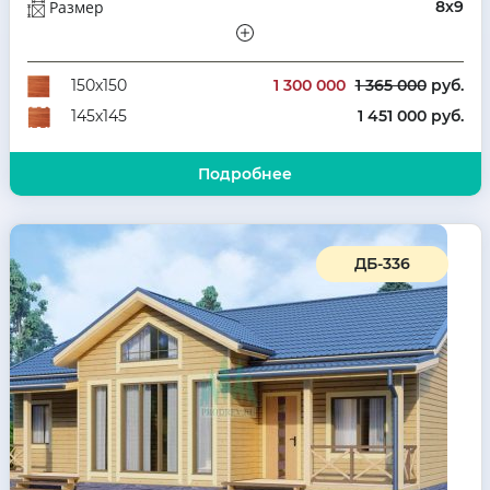
Размер
8х9
Этажей
Одноэтажный
Количество комнат
2
1 300 000
1 365 000
руб.
150х150
1 451 000 руб.
145х145
Подробнее
ДБ-336