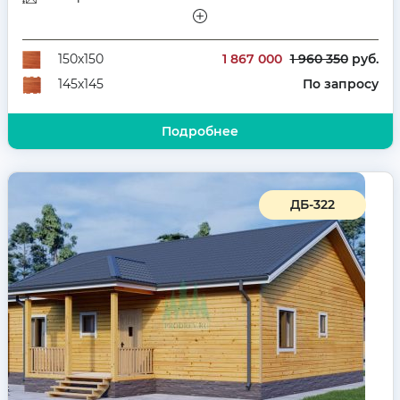
Этажей
Одноэтажный
Количество комнат
3
1 867 000
1 960 350
руб.
150х150
По запросу
145х145
Подробнее
ДБ-322