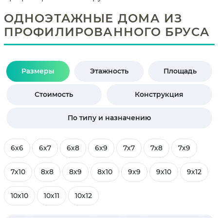
ОДНОЭТАЖНЫЕ ДОМА ИЗ
ПРОФИЛИРОВАННОГО БРУСА
Размеры
Этажность
Площадь
Стоимость
Конструкция
По типу и назначению
6х6
6х7
6х8
6х9
7х7
7х8
7х9
7х10
8х8
8х9
8х10
9х9
9х10
9х12
10х10
10х11
10х12