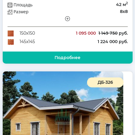
2
Площадь
42 м
Размер
8х8
Этажей
Одноэтажный
Количество комнат
2
1 095 000
1 149 750
руб.
150х150
1 224 000 руб.
145х145
Подробнее
ДБ-326