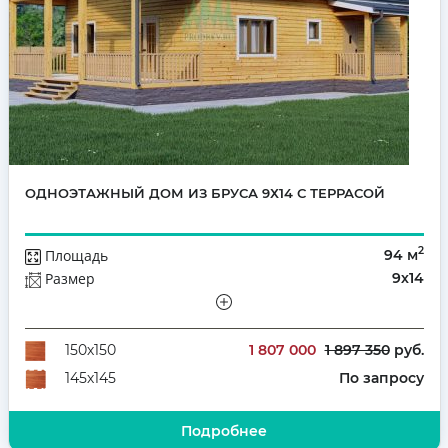
ОДНОЭТАЖНЫЙ ДОМ ИЗ БРУСА 9Х14 С ТЕРРАСОЙ
2
Площадь
94 м
Размер
9х14
Этажей
Одноэтажный
Количество комнат
4
1 807 000
1 897 350
руб.
150х150
По запросу
145х145
Подробнее