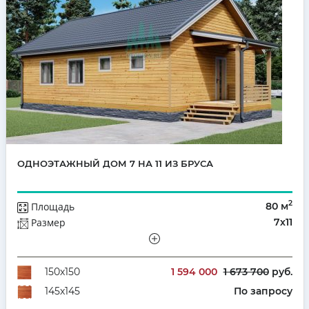
ОДНОЭТАЖНЫЙ ДОМ 7 НА 11 ИЗ БРУСА
2
Площадь
80 м
Размер
7х11
Этажей
Одноэтажный
Количество комнат
3
1 594 000
1 673 700
руб.
150х150
По запросу
145х145