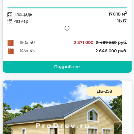
2
Площадь
170,18 м
Размер
11х17
Этажей
Одноэтажный
Количество комнат
4
2 371 000
2 489 550
руб.
150х150
2 646 000 руб.
145х145
Подробнее
ДБ-258